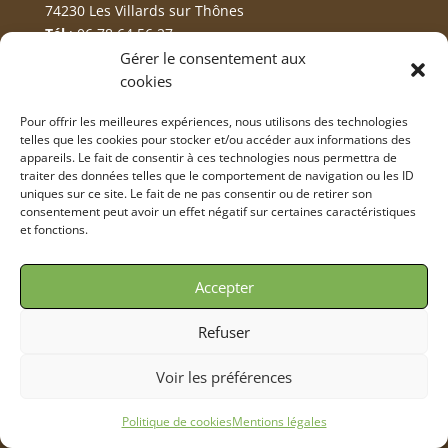
74230 Les Villards sur Thônes
Tél
: 06 78 64 56 27
E-mail
: passion.bois.construction74@gmail.com
Gérer le consentement aux
cookies
Pour offrir les meilleures expériences, nous utilisons des technologies
telles que les cookies pour stocker et/ou accéder aux informations des
Plan du site
appareils. Le fait de consentir à ces technologies nous permettra de
traiter des données telles que le comportement de navigation ou les ID
Accueil
uniques sur ce site. Le fait de ne pas consentir ou de retirer son
consentement peut avoir un effet négatif sur certaines caractéristiques
Charpente
et fonctions.
Couverture
Zinguerie
Accepter
Escaliers
Refuser
Réalisations
Contact
Voir les préférences
Mentions légales
Politique de cookies
Mentions légales
Politique de cookies (UE)